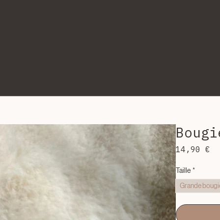
Bougi
Pr
14,90 €
Taille
*
Grande bougie