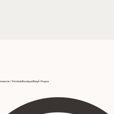
omancie / Pendule
Boutique
Blog
À Propos