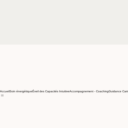
Accueil
Soin énergétique
Éveil des Capacités Intuitive
Accompagnement - Coaching
Guidance Cart