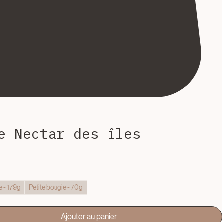
e Nectar des îles
ix
 - 179g
Petite bougie - 70g