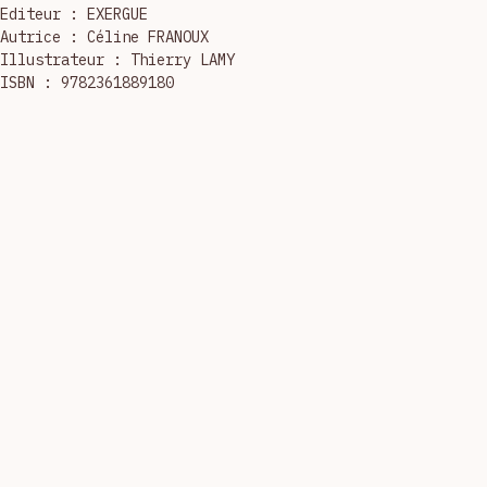
questions et vous apportera lumière et sérénité, car de 
l'autre côté, vous n'êtes jamais seul.
Editeur : EXERGUE
Autrice : Céline FRANOUX 
Illustrateur : Thierry LAMY
ISBN : 9782361889180