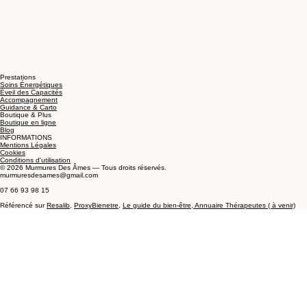
Prestations
Soins Énergétiques
Éveil des Capacités
Accompagnement
Guidance & Carto
Boutique & Plus
Boutique en ligne
Blog
INFORMATIONS
Mentions Légales
Cookies
Conditions d'utilisation
© 2026 Murmures Des Âmes — Tous droits réservés.
murmuresdesames@gmail.com
07 66 93 98 15
Référencé sur
Resalib
,
ProxyBienetre
,
Le guide du
bien-être,
Annuaire Thérapeutes ( à venir)