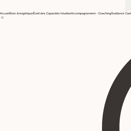
Accueil
Soin énergétique
Éveil des Capacités Intuitive
Accompagnement - Coaching
Guidance Cart