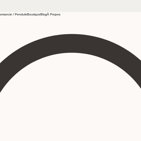
omancie / Pendule
Boutique
Blog
À Propos