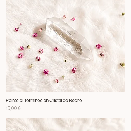
Pointes en Cristal de Roche
Prix
10,00 €