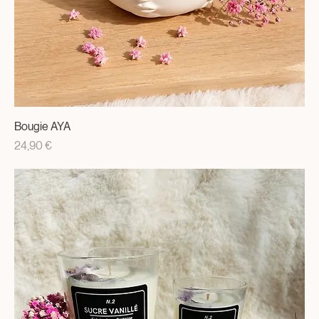
Bougie AYA
Prix
24,90 €