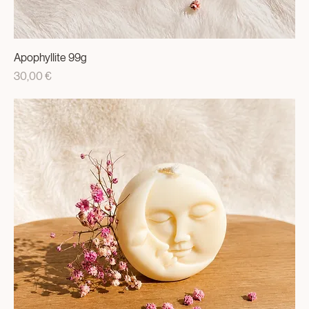
Apophyllite 99g
Prix
30,00 €