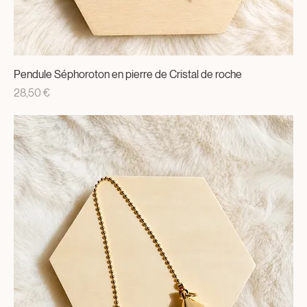
Pendule Séphoroton en pierre de Cristal de roche
Prix
28,50 €