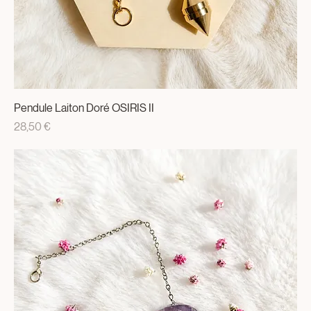
Pendule Laiton Doré OSIRIS II
Prix
28,50 €