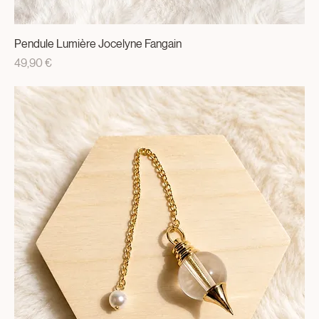
Pendule Lumière Jocelyne Fangain
Prix
49,90 €