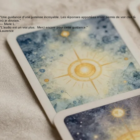
Points forts de la version écrite :
• Vous pouvez y revenir facilement, dans le calme
• La relire plusieurs fois permet de comprendre des choses moins accessibles au départ
Points forts de la version audio :
• Vous pouvez l’écouter partout
• Vous ressentez l’énergie, le ton et les nuances
Cadre de la guidance :
• Pas de questions sur une tierce personne
• Pas de diagnostic ou conseil médical
• Pas de prédiction de mort, de sexe ou de futur bébé
Témoignages
“Une guidance d'une justesse incroyable. Les réponses apportées m'ont permis de voir clair là
où je doutais.”
— Marie L.
“L'audio est un vrai plus. Merci encore pour cette guidance.”
Laurence