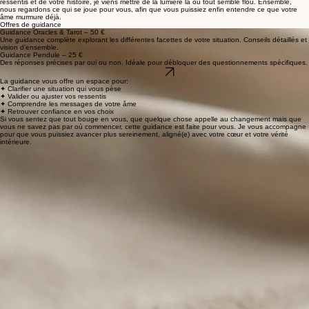
“Telle une étoile dans la nuit, la guidance éclaire votre chemin pour vous mener vers votre propre
lumière.”
Parfois, nous traversons des tumultes et nous nous posons mille questions. Une réponse à nos
doutes, une confirmation de nos ressentis peut tout changer, éclairer notre chemin et nous aider
à retrouver notre trajectoire.
C’est exactement là que la guidance prend tout son sens. À partir de vos questions, de vos
ressentis et de votre histoire, je viens mettre de la lumière là où tout semble flou. Ensemble,
nous regardons ce qui se joue pour vous, afin que vous puissiez enfin entendre ce que votre
âme murmure déjà.
Offres de guidance
Guidance Oracles & Tarot – 50 €
Une guidance complète explorant les différentes facettes de votre situation. Conseils détaillés et
vision d’ensemble.
Guidance Pendule – 25 €
Des réponses précises par oui ou non. Idéale pour débloquer des questionnements spécifiques.
Réservez
La guidance vous offre un espace pour:
✦ Clarifier une situation qui vous pèse
✦ Valider ou ajuster vos ressentis
✦ Comprendre les messages de votre âme
✦ Retrouver confiance en vos choix
Si vous sentez que tout bouge en vous, que quelque chose appelle au changement mais que
vous ne savez pas par où commencer, cette guidance est faite pour vous. Je vous accompagne
pour que vous puissiez avancer plus sereinement, aligné(e) avec votre cœur et votre vérité
intérieure.
Comment ça se passe ?
Pour poser votre question, exprimez-vous simplement. Une question claire ouvre une réponse
juste. Pour votre guidance, merci de m’envoyer :
• Votre question écrite (ou le thème qui vous préoccupe)
• Une photo récente de vous
• Votre prénom, nom et date de naissance
Dès réception de vos éléments et de votre paiement, je vous ferai un retour sous 7 jours, soit :
• Par écrit
• Ou en audio
Vous pouvez me préciser le support que vous préférez.