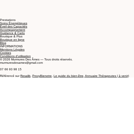
Prestations
Soins Énergétiques
Éveil des Capacités
Accompagnement
Guidance & Carto
Boutique & Plus
Boutique en ligne
Blog
INFORMATIONS
Mentions Légales
Cookies
Conditions d'utilisation
© 2026 Murmures Des Âmes — Tous droits réservés.
murmuresdesames@gmail.com
07 66 93 98 15
Référencé sur
Resalib
,
ProxyBienetre
,
Le guide du
bien-être,
Annuaire Thérapeutes ( à venir)