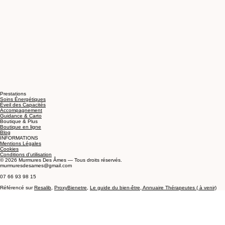
Prestations
Soins Énergétiques
Éveil des Capacités
Accompagnement
Guidance & Carto
Boutique & Plus
Boutique en ligne
Blog
INFORMATIONS
Mentions Légales
Cookies
Conditions d'utilisation
© 2026 Murmures Des Âmes — Tous droits réservés.
murmuresdesames@gmail.com
07 66 93 98 15
Référencé sur
Resalib
,
ProxyBienetre
,
Le guide du
bien-être,
Annuaire Thérapeutes ( à venir)