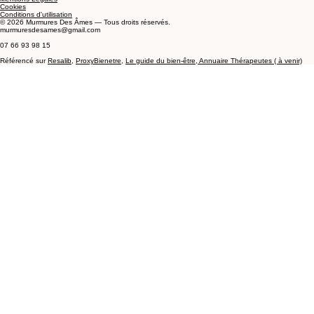
Éveil des Capacités
Accompagnement
Guidance & Carto
Boutique & Plus
Boutique en ligne
Blog
INFORMATIONS
Mentions Légales
Cookies
Conditions d'utilisation
© 2026 Murmures Des Âmes — Tous droits réservés.
murmuresdesames@gmail.com
07 66 93 98 15
Référencé sur
Resalib
,
ProxyBienetre
,
Le guide du
bien-être,
Annuaire Thérapeutes ( à venir)