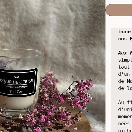
Pr
14,90 €
Taille
*
Grande bougie
✨
une
nos 
Aux 
simp
tout
d’un
de M
de l
Au f