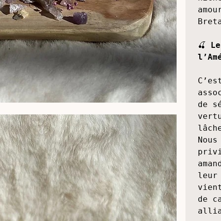
d'un
mome
nées
nich
amou
Breta
🍒 
Le
l’Am
C’es
asso
de s
vert
lâch
Nous
priv
aman