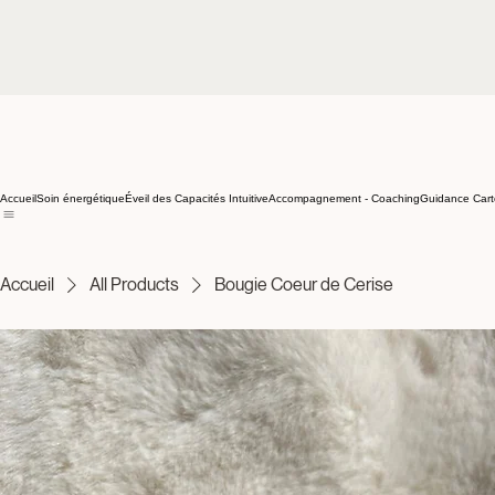
Accueil
Soin énergétique
Éveil des Capacités Intuitive
Accompagnement - Coaching
Guidance Cart
Accueil
All Products
Bougie Coeur de Cerise