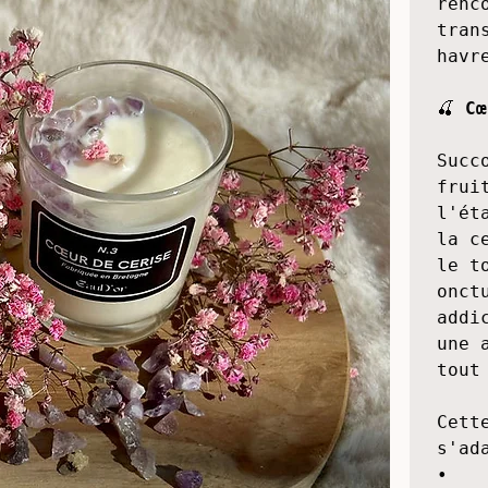
leur
vien
de c
alli
renc
tran
havr
🍒 
Cœ
Succ
frui
l'ét
la c
le t
onct
addi
une 
tout