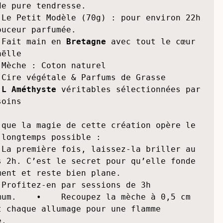
e bougie se décline en deux formats pour 
apter à toutes vos envies :     

 Le Grand Modèle (179g) : pour environ 
de pure tendresse.    

 Le Petit Modèle (70g) : pour environ 22h 
ouceur parfumée.    

 Fait main en 
Bretagne
 avec tout le cœur 
ëlle    

 Mèche : Coton naturel    

 Cire végétale & Parfums de Grasse    

 
L Améthyste 
véritables sélectionnées par 
oins 

 que la magie de cette création opère le 
 longtemps possible :     

 La première fois, laissez-la briller au 
s 2h. C’est le secret pour qu’elle fonde 
ment et reste bien plane.    
