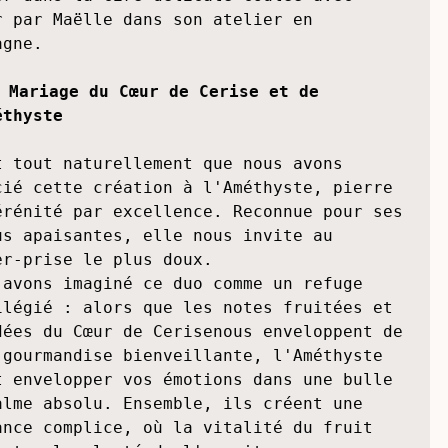
ir nos deux mondes pour vous offrir un 
nt de pur réconfort. C’est ainsi que sont 
 ces bougies où nos minéraux viennent se 
er dans la cire délicate coulée avec 
r par Maëlle dans son atelier en 
gne. 

 Mariage du Cœur de Cerise et de 
éthyste
t tout naturellement que nous avons 
cié cette création à l'Améthyste, pierre 
érénité par excellence. Reconnue pour ses 
us apaisantes, elle nous invite au 
er-prise le plus doux.

 avons imaginé ce duo comme un refuge 
ilégié : alors que les notes fruitées et 
dées du Cœur de Cerisenous enveloppent de 