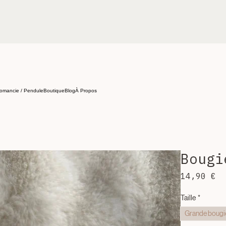
omancie / Pendule
Boutique
Blog
À Propos
Bougi