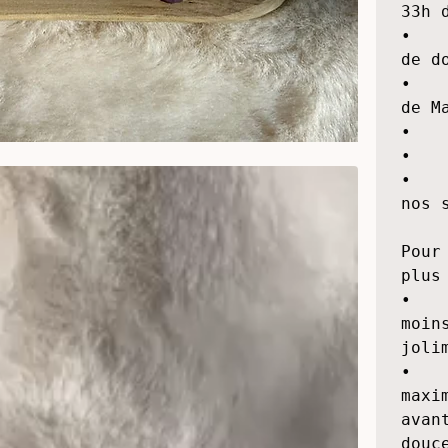
Cett
s'ad
•   
33h 
•   
de d
•   
de Ma
•   
•   
•   
nos s
Pour
plus
•   
moin
joli