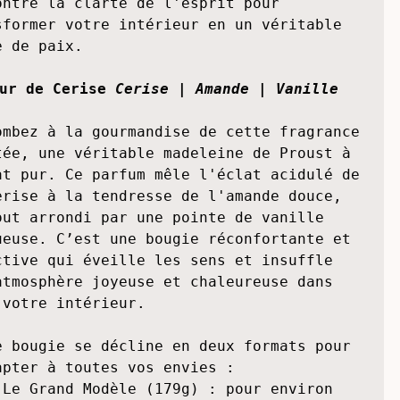
 gourmandise bienveillante, l'Améthyste 
t envelopper vos émotions dans une bulle 
alme absolu. Ensemble, ils créent une 
ance complice, où la vitalité du fruit 
ontre la clarté de l'esprit pour 
sformer votre intérieur en un véritable 
e de paix. 

ur de Cerise
Cerise | Amande | Vanille
ombez à la gourmandise de cette fragrance 
tée, une véritable madeleine de Proust à 
at pur. Ce parfum mêle l'éclat acidulé de 
erise à la tendresse de l'amande douce, 
out arrondi par une pointe de vanille 
ueuse. C’est une bougie réconfortante et 
ctive qui éveille les sens et insuffle 
atmosphère joyeuse et chaleureuse dans 
 votre intérieur. 
