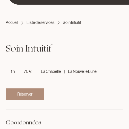
Accueil
Liste de services
Soin Intuitif
Soin Intuitif
70
euros
1 h
1
70 €
La Chapelle
|
La Nouvelle Lune
Réserver