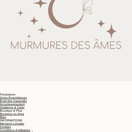
Prestations
Soins Énergétiques
Éveil des Capacités
Accompagnement
Guidance & Carto
Boutique & Plus
Boutique en ligne
Blog