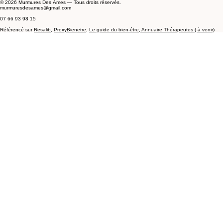
INFORMATIONS
Mentions Légales
Cookies
Conditions d'utilisation
© 2026 Murmures Des Âmes — Tous droits réservés.
murmuresdesames@gmail.com
07 66 93 98 15
Référencé sur
Resalib
,
ProxyBienetre
,
Le guide du
bien-être,
Annuaire Thérapeutes ( à venir)