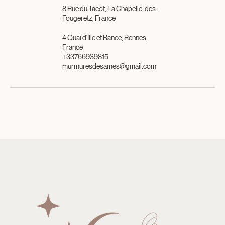
Coordonnées
8 Rue du Tacot, La Chapelle-des-
Fougeretz, France
4 Quai d'Ille et Rance, Rennes,
France
+33766939815
murmuresdesames@gmail.com